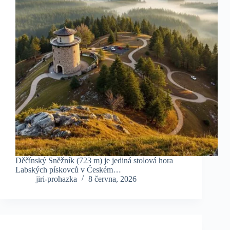
Děčínský Sněžník (723 m) je jediná stolová hora
Labských pískovců v Českém…
jiri-prohazka
8 června, 2026