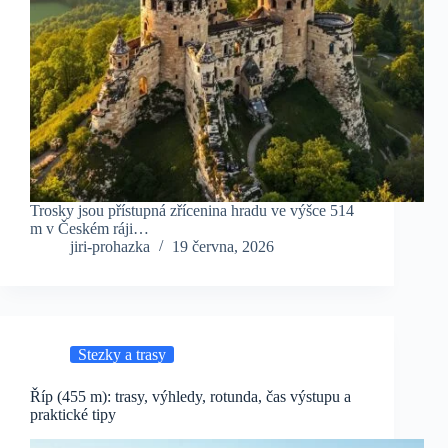
Trosky jsou přístupná zřícenina hradu ve výšce 514
m v Českém ráji…
jiri-prohazka
19 června, 2026
Stezky a trasy
Říp (455 m): trasy, výhledy, rotunda, čas výstupu a
praktické tipy