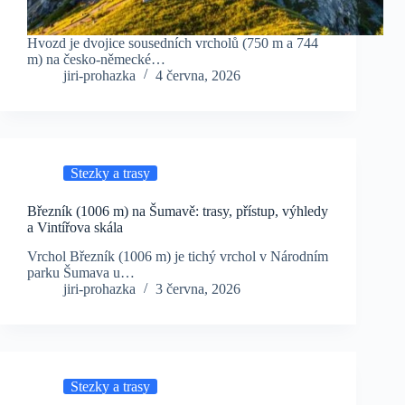
Hvozd je dvojice sousedních vrcholů (750 m a 744
m) na česko‑německé…
jiri-prohazka
4 června, 2026
Stezky a trasy
Březník (1006 m) na Šumavě: trasy, přístup, výhledy
a Vintířova skála
Vrchol Březník (1006 m) je tichý vrchol v Národním
parku Šumava u…
jiri-prohazka
3 června, 2026
Stezky a trasy