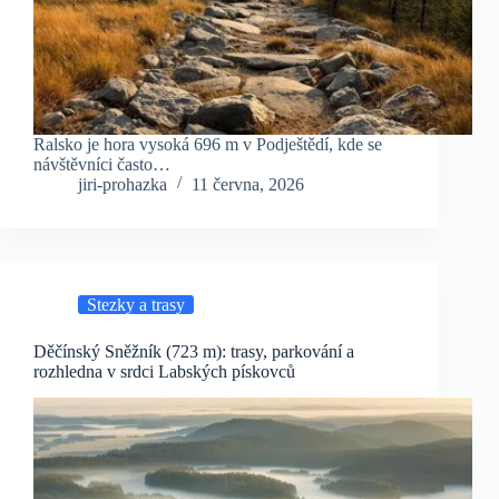
Ralsko je hora vysoká 696 m v Podještědí, kde se
návštěvníci často…
jiri-prohazka
11 června, 2026
Stezky a trasy
Děčínský Sněžník (723 m): trasy, parkování a
rozhledna v srdci Labských pískovců