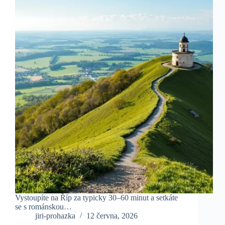
Vystoupíte na Říp za typicky 30–60 minut a setkáte
se s románskou…
jiri-prohazka
12 června, 2026