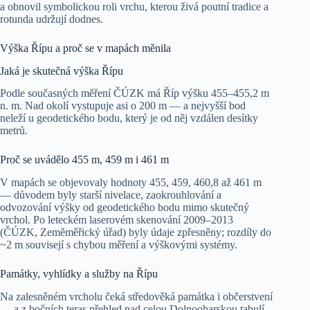
a obnovil symbolickou roli vrchu, kterou živá poutní tradice a
rotunda udržují dodnes.
Výška Řípu a proč se v mapách měnila
Jaká je skutečná výška Řípu
Podle současných měření ČÚZK má Říp výšku 455–455,2 m
n. m. Nad okolí vystupuje asi o 200 m — a nejvyšší bod
neleží u geodetického bodu, který je od něj vzdálen desítky
metrů.
Proč se uvádělo 455 m, 459 m i 461 m
V mapách se objevovaly hodnoty 455, 459, 460,8 až 461 m
— důvodem byly starší nivelace, zaokrouhlování a
odvozování výšky od geodetického bodu mimo skutečný
vrchol. Po leteckém laserovém skenování 2009–2013
(ČÚZK, Zeměměřický úřad) byly údaje zpřesněny; rozdíly do
~2 m souvisejí s chybou měření a výškovými systémy.
Památky, vyhlídky a služby na Řípu
Na zalesněném vrcholu čeká středověká památka i občerstvení
— a z bočních teras přehled nad celou Dolnooharskou tabulí.