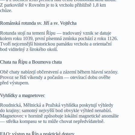
Z parkoviště v Rovném je to k vrcholu přibližně 1,8 km
chůze.
Románská rotunda sv. Jiří a sv. Vojtěcha
Rotunda stojí na temeni Řípu — tradovaný vznik se datuje
kolem roku 1039, první písemná zmínka pochází z roku 1126.
Tvoří nejcennější historickou památku vrcholu a orientační
bod viditelný z širokého okolí.
Chata na Řípu a Boumova chata
Obě chaty nabízejí občerstvení a zázemí během hlavní sezóny.
Provoz se řídí víkendy a počasím — otevírací dobu ověřte
před výstupem.
Vyhlídky a magnetovec
Roudnická, Mělnická a Pražská vyhlídka poskytují výhledy
do krajiny; samotný nejvyšší bod obvykle výhled nenabízí.
Magnetovec v hornině způsobuje lokální magnetické anomálie
— střelka kompasu se tu může chovat nepředvídatelně.
FAQ: výstup na Říp a praktické dotazy