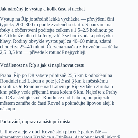
Jak náročný je výstup a kolik času si nechat
Výstup na Říp je středně lehká vycházka — převýšení činí
typicky 200–300 m podle zvoleného startu. S pauzami na
fotky a občerstvení počítejte celkem s 1,5–2,5 hodinou; po
dešti klouže hlína i kořeny, v létě se hodí voda a pokrývka
hlavy. Rodiny obvykle vystoupají za 40–60 minut, zdatní
chodci za 25–40 minut. Červená značka z Rovného — délka
2,5–3,5 km — přivede k rotundě nejrychleji.
Vzdálenost na Říp a jak si naplánovat cestu
Praha–Říp po D8 zabere přibližně 25,5 km k odbočení na
Roudnici nad Labem a poté ještě asi 3 km k městskému
okruhu. Od Roudnice nad Labem je Říp vzdálen zhruba 5
km; pěšky vede příjemná trasa kolem 6 km. Najeďte z Prahy
na D8 a sledujte směr Roudnice nad Labem, po průjezdu
městem zamiřte do části Rovné a pokračujte lipovou alejí k
nástupu.
Parkování, doprava a nástupní místa
U lipové aleje v obci Rovné stojí placené parkoviště —
alternativou jsou Krabčice a Ctiněves. Autobusy jezdí linkově