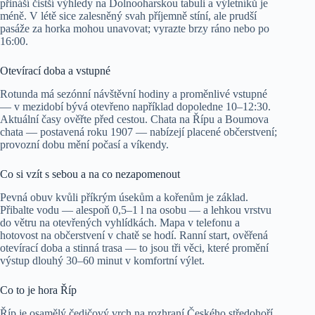
přináší čistší výhledy na Dolnooharskou tabuli a výletníků je
méně. V létě sice zalesněný svah příjemně stíní, ale prudší
pasáže za horka mohou unavovat; vyrazte brzy ráno nebo po
16:00.
Otevírací doba a vstupné
Rotunda má sezónní návštěvní hodiny a proměnlivé vstupné
— v mezidobí bývá otevřeno například dopoledne 10–12:30.
Aktuální časy ověřte před cestou. Chata na Řípu a Boumova
chata — postavená roku 1907 — nabízejí placené občerstvení;
provozní dobu mění počasí a víkendy.
Co si vzít s sebou a na co nezapomenout
Pevná obuv kvůli příkrým úsekům a kořenům je základ.
Přibalte vodu — alespoň 0,5–1 l na osobu — a lehkou vrstvu
do větru na otevřených vyhlídkách. Mapa v telefonu a
hotovost na občerstvení v chatě se hodí. Ranní start, ověřená
otevírací doba a stinná trasa — to jsou tři věci, které promění
výstup dlouhý 30–60 minut v komfortní výlet.
Co to je hora Říp
Říp je osamělý čedičový vrch na rozhraní Českého středohoří