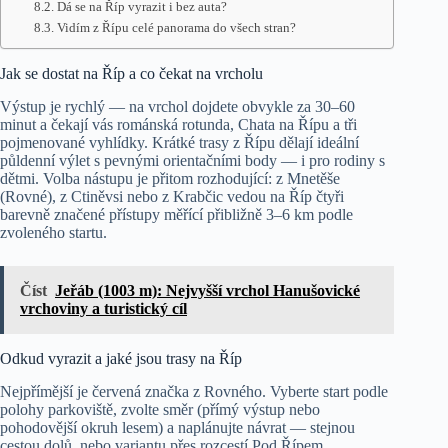
Dá se na Říp vyrazit i bez auta?
Vidím z Řípu celé panorama do všech stran?
Jak se dostat na Říp a co čekat na vrcholu
Výstup je rychlý — na vrchol dojdete obvykle za 30–60
minut a čekají vás románská rotunda, Chata na Řípu a tři
pojmenované vyhlídky. Krátké trasy z Řípu dělají ideální
půldenní výlet s pevnými orientačními body — i pro rodiny s
dětmi. Volba nástupu je přitom rozhodující: z Mnetěše
(Rovné), z Ctiněvsi nebo z Krabčic vedou na Říp čtyři
barevně značené přístupy měřící přibližně 3–6 km podle
zvoleného startu.
Číst
Jeřáb (1003 m): Nejvyšší vrchol Hanušovické
vrchoviny a turistický cíl
Odkud vyrazit a jaké jsou trasy na Říp
Nejpřímější je červená značka z Rovného. Vyberte start podle
polohy parkoviště, zvolte směr (přímý výstup nebo
pohodovější okruh lesem) a naplánujte návrat — stejnou
cestou dolů, nebo variantu přes rozcestí Pod Řípem.