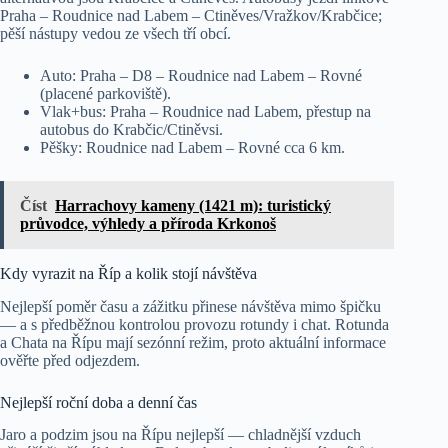
Praha – Roudnice nad Labem – Ctiněves/Vražkov/Krabčice;
pěší nástupy vedou ze všech tří obcí.
Auto: Praha – D8 – Roudnice nad Labem – Rovné
(placené parkoviště).
Vlak+bus: Praha – Roudnice nad Labem, přestup na
autobus do Krabčic/Ctiněvsi.
Pěšky: Roudnice nad Labem – Rovné cca 6 km.
Číst
Harrachovy kameny (1421 m): turistický
průvodce, výhledy a příroda Krkonoš
Kdy vyrazit na Říp a kolik stojí návštěva
Nejlepší poměr času a zážitku přinese návštěva mimo špičku
— a s předběžnou kontrolou provozu rotundy i chat. Rotunda
a Chata na Řípu mají sezónní režim, proto aktuální informace
ověřte před odjezdem.
Nejlepší roční doba a denní čas
Jaro a podzim jsou na Řípu nejlepší — chladnější vzduch