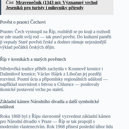
Číst
Mravenečník (1343 m): Významný vrchol
Jeseníků pro turisty i milovníky přírody
Pověst o praotci Čechovi
Praotec Čech vystoupil na Říp, rozhlédl se po kraji a rozhodl
se zde usadit svůj rod — tak praví pověst. Do kulturní paměti
ji vepsaly Staré pověsti české a dodnes rámuje nejznámější
výklad počátků českých dějin.
Říp v kronikách a starých pověstech
Středověká tradice příběh zachytila v Kosmově kronice i
Dalimilově kronice; Václav Hájek z Libočan jej později
rozvinul. Poutní úcta a připomínky regionálních událostí —
například souvislosti s bitvou u Chlumce — posilovaly
ikonické postavení vrchu po staletí.
Základní kámen Národního divadla a další symbolické
události
Roku 1868 byl z Řípu slavnostně vyzvednut základní kámen
pro Národní divadlo v Praze — Říp se tak propojil s
moderním vlastenectvím. Rok 1968 přinesl poslední tábor lidu