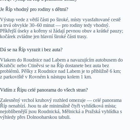
Je Říp vhodný pro rodiny s dětmi?
Výstup vede z větší části po široké, místy vyasfaltované cestě
a trvá obvykle 30–60 minut — pro rodiny tedy vhodný.
Příkřejší úseky a kořeny si žádají pevnou obuv a krátké pauzy;
kočárek zvládne jen hlavní široké části trasy.
Dá se na Říp vyrazit i bez auta?
Vlakem do Roudnice nad Labem a navazujícím autobusem do
Krabčic nebo Ctiněvsi se na Říp dostanete bez auta bez
problémů. Pěšky z Roudnice nad Labem je to přibližně 6 km;
z parkoviště v Rovném k nástupu kolem 1 km.
Vidím z Řípu celé panorama do všech stran?
Zalesněný vrchol kruhový rozhled omezuje — celé panorama
Říp nenabízí. Jsou tu ale minimálně čtyři vyhlídková místa;
nejoblíbenější jsou Roudnická, Mělnická a Pražská vyhlídka s
výhledy přes Dolnooharskou tabuli.