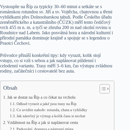
Vystoupíte na Říp za typicky 30–60 minut a setkáte se s
románskou rotundou sv. Jiří a sv. Vojtěcha, chatovnou a třemi
vyhlídkami přes Dolnooharskou tabuli. Podle Českého úřadu
zeměměřického a katastrálního (ČÚZK) měří tento čedičový
vrch 455 m n. m. a tyčí se zhruba 200 m nad okolní rovinu u
Roudnice nad Labem. Jako posvátná hora a národní kulturní i
přírodní památka dominuje krajině a spojuje se s legendou o
Praotci Čechovi.
Průvodce přináší konkrétní tipy: kdy vyrazit, kolik stojí
vstupy, co si vzít s sebou a jak naplánovat půldenní i
celodenní variantu. Trasy měří 3–6 km, čas výstupu zvládnou
rodiny, začátečníci i cestovatelé bez auta.
Obsah
Jak se dostat na Říp a co čekat na vrcholu
Odkud vyrazit a jaké jsou trasy na Říp
Co uvidíte nahoře: rotunda, chata a vyhlídky
Jak náročný je výstup a kolik času si nechat
Vzdálenost na Říp a jak si naplánovat cestu
Parkování, doprava a nástupní místa