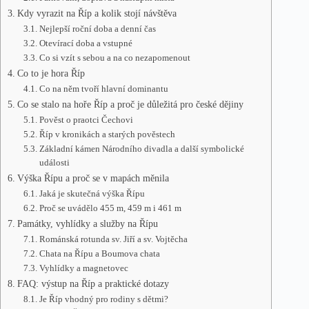
Kdy vyrazit na Říp a kolik stojí návštěva
Nejlepší roční doba a denní čas
Otevírací doba a vstupné
Co si vzít s sebou a na co nezapomenout
Co to je hora Říp
Co na něm tvoří hlavní dominantu
Co se stalo na hoře Říp a proč je důležitá pro české dějiny
Pověst o praotci Čechovi
Říp v kronikách a starých pověstech
Základní kámen Národního divadla a další symbolické
události
Výška Řípu a proč se v mapách měnila
Jaká je skutečná výška Řípu
Proč se uvádělo 455 m, 459 m i 461 m
Památky, vyhlídky a služby na Řípu
Románská rotunda sv. Jiří a sv. Vojtěcha
Chata na Řípu a Boumova chata
Vyhlídky a magnetovec
FAQ: výstup na Říp a praktické dotazy
Je Říp vhodný pro rodiny s dětmi?