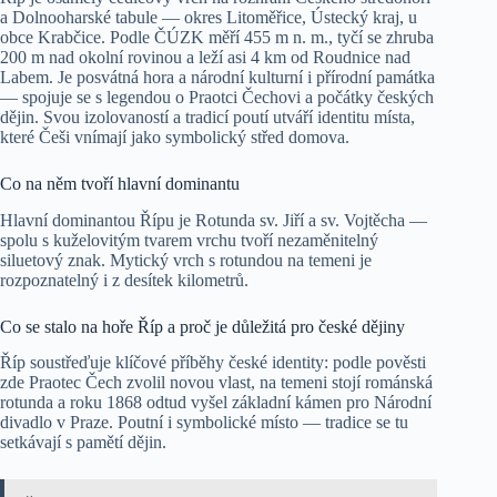
a Dolnooharské tabule — okres Litoměřice, Ústecký kraj, u
obce Krabčice. Podle ČÚZK měří 455 m n. m., tyčí se zhruba
200 m nad okolní rovinou a leží asi 4 km od Roudnice nad
Labem. Je posvátná hora a národní kulturní i přírodní památka
— spojuje se s legendou o Praotci Čechovi a počátky českých
dějin. Svou izolovaností a tradicí poutí utváří identitu místa,
které Češi vnímají jako symbolický střed domova.
Co na něm tvoří hlavní dominantu
Hlavní dominantou Řípu je Rotunda sv. Jiří a sv. Vojtěcha —
spolu s kuželovitým tvarem vrchu tvoří nezaměnitelný
siluetový znak. Mytický vrch s rotundou na temeni je
rozpoznatelný i z desítek kilometrů.
Co se stalo na hoře Říp a proč je důležitá pro české dějiny
Říp soustřeďuje klíčové příběhy české identity: podle pověsti
zde Praotec Čech zvolil novou vlast, na temeni stojí románská
rotunda a roku 1868 odtud vyšel základní kámen pro Národní
divadlo v Praze. Poutní i symbolické místo — tradice se tu
setkávají s pamětí dějin.