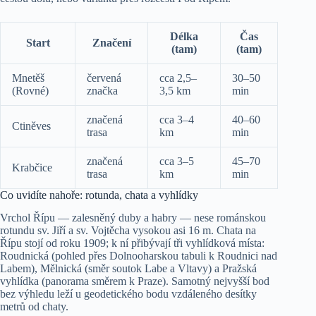
Délka
Čas
Start
Značení
(tam)
(tam)
Mnetěš
červená
cca 2,5–
30–50
(Rovné)
značka
3,5 km
min
značená
cca 3–4
40–60
Ctiněves
trasa
km
min
značená
cca 3–5
45–70
Krabčice
trasa
km
min
Co uvidíte nahoře: rotunda, chata a vyhlídky
Vrchol Řípu — zalesněný duby a habry — nese románskou
rotundu sv. Jiří a sv. Vojtěcha vysokou asi 16 m. Chata na
Řípu stojí od roku 1909; k ní přibývají tři vyhlídková místa:
Roudnická (pohled přes Dolnooharskou tabuli k Roudnici nad
Labem), Mělnická (směr soutok Labe a Vltavy) a Pražská
vyhlídka (panorama směrem k Praze). Samotný nejvyšší bod
bez výhledu leží u geodetického bodu vzdáleného desítky
metrů od chaty.