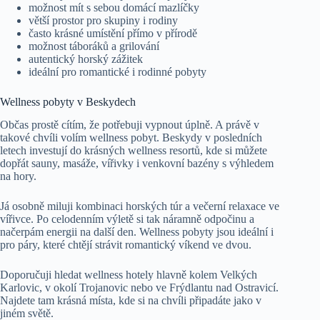
možnost mít s sebou domácí mazlíčky
větší prostor pro skupiny i rodiny
často krásné umístění přímo v přírodě
možnost táboráků a grilování
autentický horský zážitek
ideální pro romantické i rodinné pobyty
Wellness pobyty v Beskydech
Občas prostě cítím, že potřebuji vypnout úplně. A právě v
takové chvíli volím wellness pobyt. Beskydy v posledních
letech investují do krásných wellness resortů, kde si můžete
dopřát sauny, masáže, vířivky i venkovní bazény s výhledem
na hory.
Já osobně miluji kombinaci horských túr a večerní relaxace ve
vířivce. Po celodenním výletě si tak náramně odpočinu a
načerpám energii na další den. Wellness pobyty jsou ideální i
pro páry, které chtějí strávit romantický víkend ve dvou.
Doporučuji hledat wellness hotely hlavně kolem Velkých
Karlovic, v okolí Trojanovic nebo ve Frýdlantu nad Ostravicí.
Najdete tam krásná místa, kde si na chvíli připadáte jako v
jiném světě.