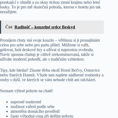
praskající v ohništi a za okny tichou zimní krajinu nebo letní
louky. To je pro mě skutečná pohoda, kterou v hotelu jen tak
nezažijete.
Číst
Radhošť – kouzelné srdce Beskyd
Pronájem chaty má svoje kouzlo – většinou si ji pronajímám
celou pro sebe nebo pro partu přátel. Můžeme si vařit,
grilovat, hrát deskové hry a užívat si naprostou svobodu.
Navíc spousta chalup je citlivě zrekonstruovaná, takže si
užíváte moderní pohodlí, ale s tradičním vzhledem.
Tipy, kde hledat? Zkuste třeba okolí Horní Bečvy, Ostravice
nebo Starých Hamrů. Všude tam najdete nádherné roubenky a
sruby s duší, ve kterých se vám nebude chtít ani odcházet.
Seznam výhod pobytu na chatě:
naprosté soukromí
možnost vaření podle sebe
atmosféra domácího prostředí
často výhodná cena při delším pobytu