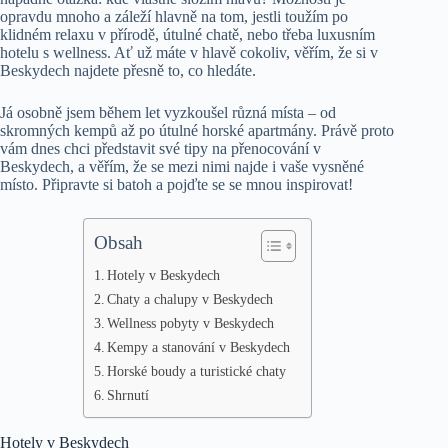
opravdu mnoho a záleží hlavně na tom, jestli toužím po
klidném relaxu v přírodě, útulné chatě, nebo třeba luxusním
hotelu s wellness. Ať už máte v hlavě cokoliv, věřím, že si v
Beskydech najdete přesně to, co hledáte.
Já osobně jsem během let vyzkoušel různá místa – od
skromných kempů až po útulné horské apartmány. Právě proto
vám dnes chci představit své tipy na přenocování v
Beskydech, a věřím, že se mezi nimi najde i vaše vysněné
místo. Připravte si batoh a pojďte se se mnou inspirovat!
Obsah
Hotely v Beskydech
Chaty a chalupy v Beskydech
Wellness pobyty v Beskydech
Kempy a stanování v Beskydech
Horské boudy a turistické chaty
Shrnutí
Hotely v Beskydech