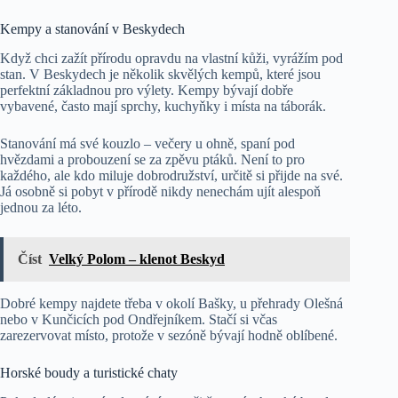
Kempy a stanování v Beskydech
Když chci zažít přírodu opravdu na vlastní kůži, vyrážím pod
stan. V Beskydech je několik skvělých kempů, které jsou
perfektní základnou pro výlety. Kempy bývají dobře
vybavené, často mají sprchy, kuchyňky i místa na táborák.
Stanování má své kouzlo – večery u ohně, spaní pod
hvězdami a probouzení se za zpěvu ptáků. Není to pro
každého, ale kdo miluje dobrodružství, určitě si přijde na své.
Já osobně si pobyt v přírodě nikdy nenechám ujít alespoň
jednou za léto.
Číst
Velký Polom – klenot Beskyd
Dobré kempy najdete třeba v okolí Bašky, u přehrady Olešná
nebo v Kunčicích pod Ondřejníkem. Stačí si včas
zarezervovat místo, protože v sezóně bývají hodně oblíbené.
Horské boudy a turistické chaty