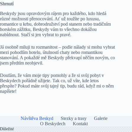
Shrnutí
Beskydy jsou opravdovým rájem pro každého, kdo hledá
různé možnosti přenocování. Ať už toužíte po luxusu,
romantice u krbu, dobrodružství pod stanem nebo tradičním
horském zážitku, Beskydy vám to všechno dokážou
nabídnout. Stačí si jen vybrat to pravé.
Já osobně miluji tu rozmanitost – podle nálady si mohu vybrat
mezi pohodlím hotelu, útulností chaty nebo romantikou
stanování. A pokaždé mě Beskydy překvapí něčím novým, co
jsem předtím neobjevil.
Doufám, že vám moje tipy pomohly a že si svůj pobyt v
Beskydech pořádně užijete. Tak co, už víte, kde letos
přespíte? Pokud máte svůj tajný tip, budu rád, když mi o něm
napíšete!
Návštěva Beskyd
Stezky a trasy
Galerie
O Beskydech
Kontakt
Důležité