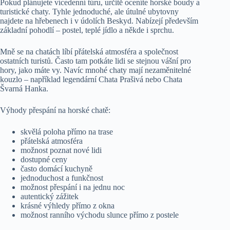
Pokud plánujete vícedenní túru, určitě oceníte horské boudy a
turistické chaty. Tyhle jednoduché, ale útulné ubytovny
najdete na hřebenech i v údolích Beskyd. Nabízejí především
základní pohodlí – postel, teplé jídlo a někde i sprchu.
Mně se na chatách líbí přátelská atmosféra a společnost
ostatních turistů. Často tam potkáte lidi se stejnou vášní pro
hory, jako máte vy. Navíc mnohé chaty mají nezaměnitelné
kouzlo – například legendární Chata Prašivá nebo Chata
Švarná Hanka.
Výhody přespání na horské chatě:
skvělá poloha přímo na trase
přátelská atmosféra
možnost poznat nové lidi
dostupné ceny
často domácí kuchyně
jednoduchost a funkčnost
možnost přespání i na jednu noc
autentický zážitek
krásné výhledy přímo z okna
možnost ranního východu slunce přímo z postele