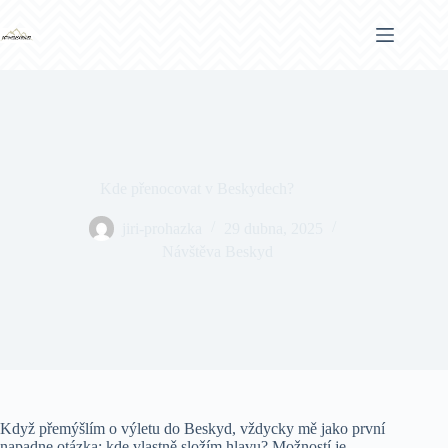
Skip
to
content
Kde přenocovat v Beskydech?
jiri-prohazka
29 dubna, 2025
Návštěva Beskyd
Když přemýšlím o výletu do Beskyd, vždycky mě jako první
napadne otázka: kde vlastně složím hlavu? Možností je