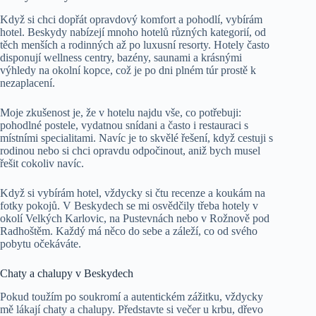
Když si chci dopřát opravdový komfort a pohodlí, vybírám
hotel. Beskydy nabízejí mnoho hotelů různých kategorií, od
těch menších a rodinných až po luxusní resorty. Hotely často
disponují wellness centry, bazény, saunami a krásnými
výhledy na okolní kopce, což je po dni plném túr prostě k
nezaplacení.
Moje zkušenost je, že v hotelu najdu vše, co potřebuji:
pohodlné postele, vydatnou snídani a často i restauraci s
místními specialitami. Navíc je to skvělé řešení, když cestuji s
rodinou nebo si chci opravdu odpočinout, aniž bych musel
řešit cokoliv navíc.
Když si vybírám hotel, vždycky si čtu recenze a koukám na
fotky pokojů. V Beskydech se mi osvědčily třeba hotely v
okolí Velkých Karlovic, na Pustevnách nebo v Rožnově pod
Radhoštěm. Každý má něco do sebe a záleží, co od svého
pobytu očekáváte.
Chaty a chalupy v Beskydech
Pokud toužím po soukromí a autentickém zážitku, vždycky
mě lákají chaty a chalupy. Představte si večer u krbu, dřevo