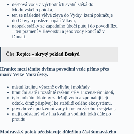
dešťová voda z východních svahů stéká do
Modravského potoka,
ten se následně vlévá zleva do Vydry, která pokračuje
do Otavy a posléze napájí Vltavu,
naopak srážky ze západního úbočí putují do povodí Ilzu
– ten pramení v Bavorsku a jeho vody končí až v
Dunaji.
Číst
Ropice – skrytý poklad Beskyd
Hranice mezi těmito dvěma povodími vede přímo přes
masiv Velké Mokrůvky.
místní krajinu výrazně ovlivňují mokřady,
hraniční slatě i rozsáhlé rašeliniště v Luzenském údolí,
tyto unikátní biotopy zadržují vodu a zpomalují její
odtok, čímž přispívají ke stabilitě celého ekosystému,
povrchové i podzemní vody tu nejen zásobují vegetaci,
mají podstatný vliv i na kvalitu vodních toků dále po
proudu.
Modravský potok představuje důležitou část šumavského