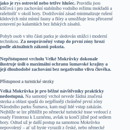
jako je rys ostrovid nebo tetřev hlušec.
Pravidla jsou
klíčová i pro zachování stabilního vodního režimu mokřadů a
rašelinišť v okolí hory. Dodržování zásad minimalizuje rušení
klidových míst místní fauny a flóry a umožňuje lesu přirozené
zotavení po kalamitách bez lidských zásahů.
Pohyb osob v této části parku je sledován strážci i moderní
technikou.
Za neoprávněný vstup do první zóny hrozí
podle aktuálních zákonů pokuta.
Nepřístupnost vrcholu Velké Mokrůvky dokonale
ilustruje úsilí o maximální ochranu šumavské krajiny a
její dlouhodobé zachování bez negativního vlivu člověka.
Přístupnost a turistické stezky
Velká Mokrůvka je pro běžné návštěvníky prakticky
nedostupná.
Na samotný vrchol nevede žádná značená
stezka a oblast spadá do nejpřísněji chráněné první zóny
Národního parku Šumava, kam mají lidé vstup zakázán.
Nejblíže se lze přiblížit po německé turistické trase vedoucí z
osady Finsterau k Luznému, avšak ta končí jižně pod sedlem
hory. Odtud už je další postup na samotnou Mokrůvku
nepovolený – ať už byste vyrazili z české, nebo německé