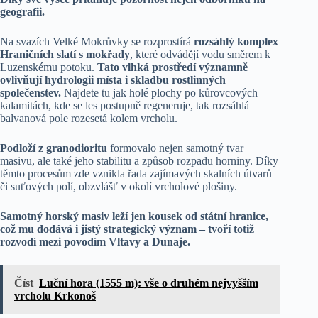
geografii.
Na svazích Velké Mokrůvky se rozprostírá
rozsáhlý komplex
Hraničních slatí s mokřady
, které odvádějí vodu směrem k
Luzenskému potoku.
Tato vlhká prostředí významně
ovlivňují hydrologii místa i skladbu rostlinných
společenstev.
Najdete tu jak holé plochy po kůrovcových
kalamitách, kde se les postupně regeneruje, tak rozsáhlá
balvanová pole rozesetá kolem vrcholu.
Podloží z granodioritu
formovalo nejen samotný tvar
masivu, ale také jeho stabilitu a způsob rozpadu horniny. Díky
těmto procesům zde vznikla řada zajímavých skalních útvarů
či suťových polí, obzvlášť v okolí vrcholové plošiny.
Samotný horský masiv leží jen kousek od státní hranice,
což mu dodává i jistý strategický význam – tvoří totiž
rozvodí mezi povodím Vltavy a Dunaje.
Číst
Luční hora (1555 m): vše o druhém nejvyšším
vrcholu Krkonoš