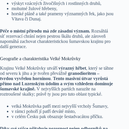
výskyt vzácných živočišných i rostlinných druhů,
mohutné žulové hřebeny,
horské pláně a také prameny významných řek, jako jsou
Vltava či Dunaj.
Péče o místní přírodu má zde zásadní význam.
Rozsáhlá
síť rezervací chrání nejen pestrou škálu druhů, ale zároveň
napomáhá zachovat charakteristickou šumavskou krajinu pro
další generace.
Geografie a charakteristika Velké Mokrůvky
Krajinu Velké Mokrůvky utváří
výrazný hřbet
, který se táhne
od severu k jihu a je tvořen převážně
granodioritem –
tvrdou vyvřelou horninou
.
Tento masivní útvar vyrůstá
přímo nad Luzenským údolím a svým vzhledem dominuje
šumavské krajině.
V nejvyšších partiích narazíte na
roztroušené skalky; právě ty jsou pro tuto oblast typické.
velká Mokrůvka patří mezi nejvyšší vrcholy Šumavy,
v rámci pohoří jí patří deváté místo,
v celém Česku pak obsazuje šestadvacátou příčku.
Díky své výšce přitahuje pozornost nejen odborníků na