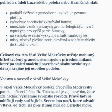
pohledu z údolí Luzenského potoka nebo Hraničních slatí.
podloží složené z granodioritu ovlivňuje pevnost
plošiny,
způsobuje specifické zvětrávání hornin,
umožňuje vznik výrazných geomorfologických tvarů
typických pro vyšší partie Šumavy,
na vrcholu se často vyskytuje mladší smrkový les,
místy zůstává plošina zcela otevřená a nabízí rozhledy
do širokého okolí.
Celkový ráz této části Velké Mokrůvky určuje mohutný
hřbet tvořený granodioritem spolu s přírodními silami,
které po staletí modelují povrchové skalní struktury a
dávají krajině její osobitou podobu.
Vodstvo a rozvodí v okolí Velké Mokrůvky
V okolí
Velké Mokrůvky
protéká především
Modravský
potok
a německá řeka
Ilz
. Toto území je zajímavé tím, že se
zde nachází
významné evropské rozvodí
.
Právě tady se
oddělují vody směřující k Severnímu moři, které odvádí
Vltava, od těch, jež přes Dunaj míří do Černého moře.