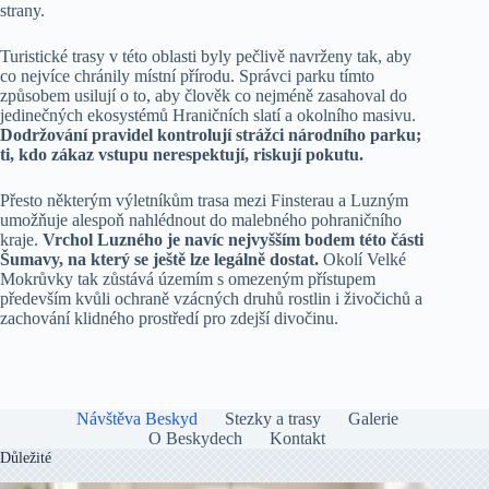
strany.
Turistické trasy v této oblasti byly pečlivě navrženy tak, aby
co nejvíce chránily místní přírodu. Správci parku tímto
způsobem usilují o to, aby člověk co nejméně zasahoval do
jedinečných ekosystémů Hraničních slatí a okolního masivu.
Dodržování pravidel kontrolují strážci národního parku;
ti, kdo zákaz vstupu nerespektují, riskují pokutu.
Přesto některým výletníkům trasa mezi Finsterau a Luzným
umožňuje alespoň nahlédnout do malebného pohraničního
kraje.
Vrchol Luzného je navíc nejvyšším bodem této části
Šumavy, na který se ještě lze legálně dostat.
Okolí Velké
Mokrůvky tak zůstává územím s omezeným přístupem
především kvůli ochraně vzácných druhů rostlin i živočichů a
zachování klidného prostředí pro zdejší divočinu.
Návštěva Beskyd
Stezky a trasy
Galerie
O Beskydech
Kontakt
Důležité