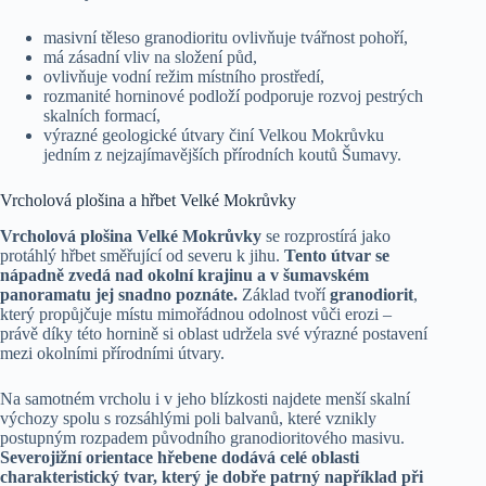
masivní těleso granodioritu ovlivňuje tvářnost pohoří,
má zásadní vliv na složení půd,
ovlivňuje vodní režim místního prostředí,
rozmanité horninové podloží podporuje rozvoj pestrých
skalních formací,
výrazné geologické útvary činí Velkou Mokrůvku
jedním z nejzajímavějších přírodních koutů Šumavy.
Vrcholová plošina a hřbet Velké Mokrůvky
Vrcholová plošina Velké Mokrůvky
se rozprostírá jako
protáhlý hřbet směřující od severu k jihu.
Tento útvar se
nápadně zvedá nad okolní krajinu a v šumavském
panoramatu jej snadno poznáte.
Základ tvoří
granodiorit
,
který propůjčuje místu mimořádnou odolnost vůči erozi –
právě díky této hornině si oblast udržela své výrazné postavení
mezi okolními přírodními útvary.
Na samotném vrcholu i v jeho blízkosti najdete menší skalní
výchozy spolu s rozsáhlými poli balvanů, které vznikly
postupným rozpadem původního granodioritového masivu.
Severojižní orientace hřebene dodává celé oblasti
charakteristický tvar, který je dobře patrný například při