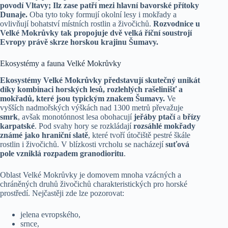
povodí Vltavy; Ilz zase patří mezi hlavní bavorské přítoky
Dunaje.
Oba tyto toky formují okolní lesy i mokřady a
ovlivňují bohatství místních rostlin a živočichů.
Rozvodnice u
Velké Mokrůvky tak propojuje dvě velká říční soustrojí
Evropy právě skrze horskou krajinu Šumavy.
Ekosystémy a fauna Velké Mokrůvky
Ekosystémy Velké Mokrůvky představují skutečný unikát
díky kombinaci horských lesů, rozlehlých rašelinišť a
mokřadů, které jsou typickým znakem Šumavy.
Ve
vyšších nadmořských výškách nad 1300 metrů převažuje
smrk
, avšak monotónnost lesa obohacují
jeřáby ptačí
a
břízy
karpatské
. Pod svahy hory se rozkládají
rozsáhlé mokřady
známé jako hraniční slatě
, které tvoří útočiště pestré škále
rostlin i živočichů. V blízkosti vrcholu se nacházejí
suťová
pole vzniklá rozpadem granodioritu
.
Oblast Velké Mokrůvky je domovem mnoha vzácných a
chráněných druhů živočichů charakteristických pro horské
prostředí. Nejčastěji zde lze pozorovat:
jelena evropského,
srnce,