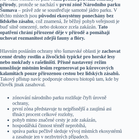
přírody
, protože se nachází v
první zóně Národního parku
Šumava
– právě zde se soustřeďuje samotné jádro parku. V
těchto místech jsou
původní ekosystémy ponechány bez
lidského zásahu
, což znamená, že běžný pohyb veřejnosti je
buď silně omezený, nebo dokonce zcela zakázán.
Tato
opatření chrání přirozené děje v přírodě a pomáhají
uchovat rozmanitost zdejší fauny a flóry.
Hlavním posláním ochrany této šumavské oblasti je
zachovat
cenné druhy rostlin a živočichů typické pro horské lesy
nebo mokřady s rašeliništi
.
Přísně nastavený režim
umožňuje místním lesům regenerovat po kůrovcových
kalamitách pouze přirozenou cestou bez lidských zásahů.
Takový přístup navíc podporuje obnovu biotopů tam, kde by
člověk jinak zasahoval.
zónování národního parku rozlišuje čtyři úrovně
ochrany,
první zóna představuje tu nejpřísnější a zaujímá asi
třináct procent celkové rozlohy,
pohyb mimo značené cesty je zde zakázán,
hospodářská činnost téměř neprobíhá,
správa parku pečlivě sleduje vývoj místních ekosystémů
a zasahuje jen v nezbytných případech.