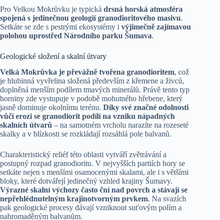
Pro Velkou Mokrůvku je typická
drsná horská atmosféra
spojená s jedinečnou geologií granodioritového masivu
.
Setkáte se zde s pestrými ekosystémy i
výjimečně zajímavou
polohou uprostřed Národního parku Šumava
.
Geologické složení a skalní útvary
Velká Mokrůvka je převážně tvořena granodioritem
, což
je hlubinná vyvřelina složená především z křemene a živců,
doplněná menším podílem tmavých minerálů. Právě tento typ
horniny zde vystupuje v podobě mohutného hřebene, který
jasně dominuje okolnímu terénu.
Díky své značné odolnosti
vůči erozi se granodiorit podílí na vzniku nápadných
skalních útvarů
– na samotném vrcholu narazíte na rozeseté
skalky a v blízkosti se rozkládají rozsáhlá pole balvanů.
Charakteristický reliéf této oblasti vytváří zvětrávání a
postupný rozpad granodioritu. V nejvyšších partiích hory se
setkáte nejen s menšími osamocenými skalami, ale i s většími
bloky, které dotvářejí jedinečný vzhled krajiny Šumavy.
Výrazné skalní výchozy často ční nad povrch a stávají se
nepřehlédnutelným krajinotvorným prvkem
. Na svazích
pak geologické procesy dávají vzniknout suťovým polím a
nahromaděným balvanům.