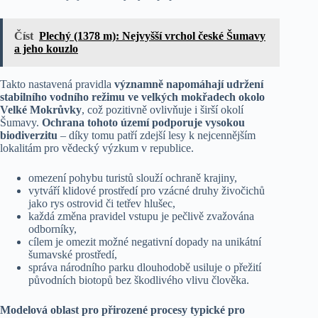
Číst
Plechý (1378 m): Nejvyšší vrchol české Šumavy
a jeho kouzlo
Takto nastavená pravidla
významně napomáhají udržení
stabilního vodního režimu ve velkých mokřadech okolo
Velké Mokrůvky
, což pozitivně ovlivňuje i širší okolí
Šumavy.
Ochrana tohoto území podporuje vysokou
biodiverzitu
– díky tomu patří zdejší lesy k nejcennějším
lokalitám pro vědecký výzkum v republice.
omezení pohybu turistů slouží ochraně krajiny,
vytváří klidové prostředí pro vzácné druhy živočichů
jako rys ostrovid či tetřev hlušec,
každá změna pravidel vstupu je pečlivě zvažována
odborníky,
cílem je omezit možné negativní dopady na unikátní
šumavské prostředí,
správa národního parku dlouhodobě usiluje o přežití
původních biotopů bez škodlivého vlivu člověka.
Modelová oblast pro přirozené procesy typické pro