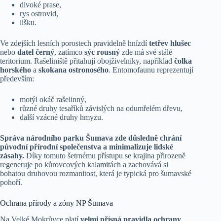
divoké prase,
rys ostrovid,
lišku.
Ve zdejších lesních porostech pravidelně hnízdí
tetřev hlušec
nebo
datel černý
, zatímco
sýc rousný
zde má své stálé
teritorium. Rašeliniště přitahují obojživelníky, například
čolka
horského
a
skokana ostronosého
. Entomofaunu reprezentují
především:
motýl okáč rašelinný,
různé druhy tesaříků závislých na odumřelém dřevu,
další vzácné druhy hmyzu.
Správa národního parku Šumava zde důsledně chrání
původní přírodní společenstva a minimalizuje lidské
zásahy.
Díky tomuto šetrnému přístupu se krajina přirozeně
regeneruje po kůrovcových kalamitách a zachovává si
bohatou druhovou rozmanitost, která je typická pro šumavské
pohoří.
Ochrana přírody a zóny NP Šumava
Na Velké Mokrůvce platí
velmi přísná pravidla ochrany