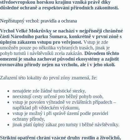
středoevropskou horskou krajinu vzniká právě díky
důsledné ochraně a respektování přírodních zákonitostí.
Nepřístupný vrchol: pravidla a ochrana
Vrchol Velké Mokrůvky se nachází v nejpřísněji chráněné
části Národního parku Šumava, konkrétně v první zóně s
úplným zákazem vstupu pro veřejnost.
Vstup je zde
umožněn pouze po několika vybraných trasách, jinak je
pohyb turistů i návštěvníků zcela zakázán.
Důvodem těchto
omezení je snaha zachovat původní ekosystémy a zajistit
rovnováhu přírody nejen na vrcholu, ale i v jeho okolí.
Zařazení této lokality do první zóny znamená, že:
nenajdete zde žádné turistické stezky,
neexistují cesty určené pro běžný pohyb osob,
vstup je povolen výhradně ve zvláštních případech –
například při vědeckém výzkumu,
vstup je možný i při správě území podle pravidel
ochrany přírody,
jinak platí úplný zákaz pro turisty i běžné návštěvníky.
Striktní opatření chrání vzácné druhy rostlin a živočichů,