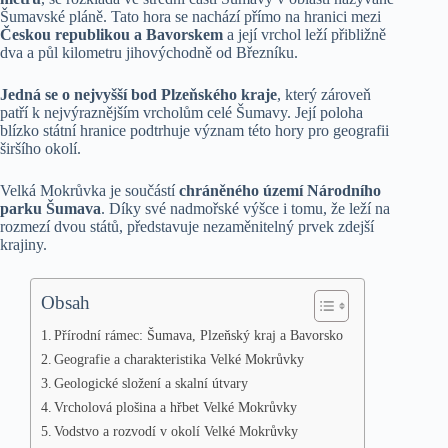
Šumavské pláně. Tato hora se nachází přímo na hranici mezi
Českou republikou a Bavorskem
a její vrchol leží přibližně
dva a půl kilometru jihovýchodně od Březníku.
Jedná se o nejvyšší bod Plzeňského kraje
, který zároveň
patří k nejvýraznějším vrcholům celé Šumavy. Její poloha
blízko státní hranice podtrhuje význam této hory pro geografii
širšího okolí.
Velká Mokrůvka je součástí
chráněného území Národního
parku Šumava
. Díky své nadmořské výšce i tomu, že leží na
rozmezí dvou států, představuje nezaměnitelný prvek zdejší
krajiny.
Obsah
Přírodní rámec: Šumava, Plzeňský kraj a Bavorsko
Geografie a charakteristika Velké Mokrůvky
Geologické složení a skalní útvary
Vrcholová plošina a hřbet Velké Mokrůvky
Vodstvo a rozvodí v okolí Velké Mokrůvky