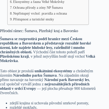
Ekosystémy a fauna Velké Mokrůvky
Ochrana přírody a zóny NP Šumava
Nepřístupný vrchol: pravidla a ochrana
Přístupnost a turistické stezky
Přírodní rámec: Šumava, Plzeňský kraj a Bavorsko
Šumava se rozprostírá podél hranice mezi Českou
republikou a Bavorskem a představuje rozsáhlé horské
území, kde najdete hluboké lesy, rašeliniště i mnoho
chráněných oblastí.
Východní část tohoto pohoří patří
Plzeňskému kraji
, v jehož nejvyšším bodě stojí vrchol
Velká
Mokrůvka
.
Tato oblast je proslulá
unikátními ekosystémy
a chráněným
územím
Národního parku Šumava
. Na západním okraji
přímo navazuje na bavorský
Národní park Bavorský les
,
což společně vytváří jednu z
nejrozsáhlejších přírodních
oblastí v srdci Evropy
— její plocha přesahuje 900 kilometrů
čtverečních.
zdejší krajina si uchovala původní smrkové porosty,
rozlehlé mokřady,